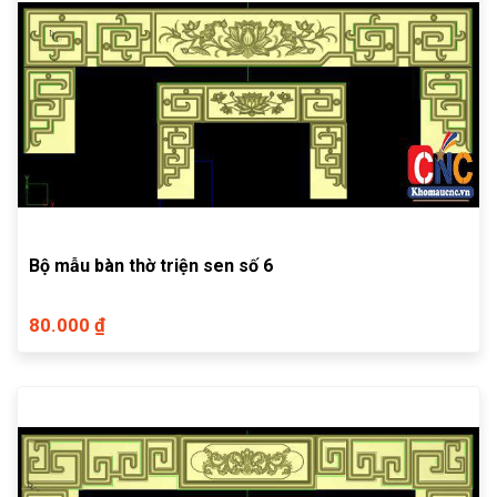
Bộ mẫu bàn thờ triện sen số 6
80.000 ₫