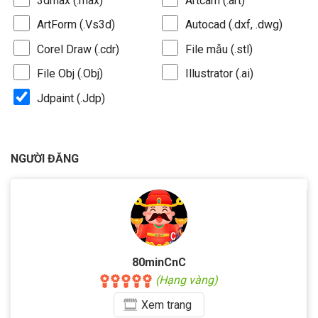
3dmax (.max)
Artcam (.art)
ArtForm (.Vs3d)
Autocad (.dxf, .dwg)
Corel Draw (.cdr)
File mẫu (.stl)
File Obj (.Obj)
Illustrator (.ai)
Jdpaint (.Jdp)
NGƯỜI ĐĂNG
80minCnC
(Hạng vàng)
Xem
trang