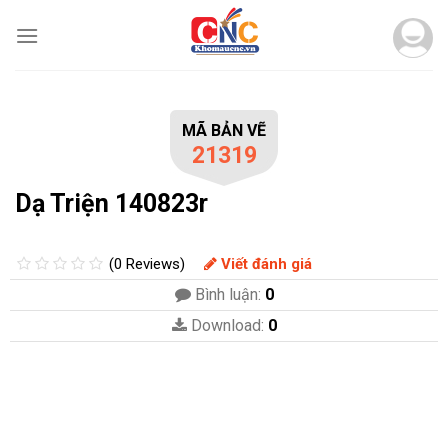
Skip
to
content
MÃ BẢN VẼ
21319
Dạ Triện 140823r
(0 Reviews)
Viết đánh giá
Bình luận:
0
Download:
0