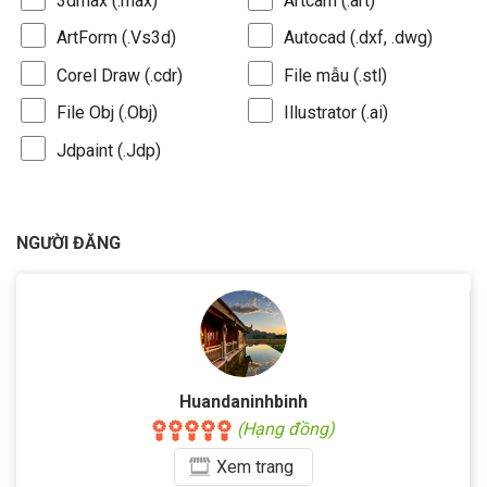
3dmax (.max)
Artcam (.art)
ArtForm (.Vs3d)
Autocad (.dxf, .dwg)
Corel Draw (.cdr)
File mẫu (.stl)
File Obj (.Obj)
Illustrator (.ai)
Jdpaint (.Jdp)
NGƯỜI ĐĂNG
Huandaninhbinh
(Hạng đồng)
Xem
trang