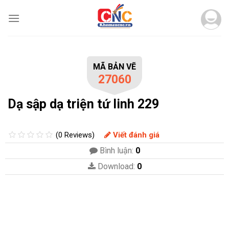
Skip
to
content
MÃ BẢN VẼ
27060
Dạ sập dạ triện tứ linh 229
(0 Reviews)
Viết đánh giá
Bình luận:
0
Download:
0