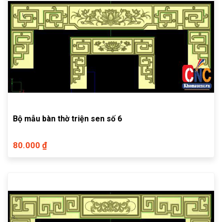
Bộ mẫu bàn thờ triện sen số 6
80.000 ₫