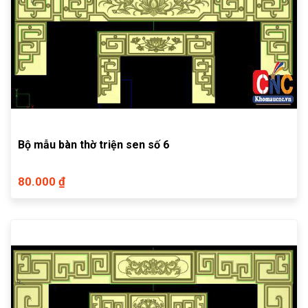
Bộ mẫu bàn thờ triện sen số 6
80.000 ₫