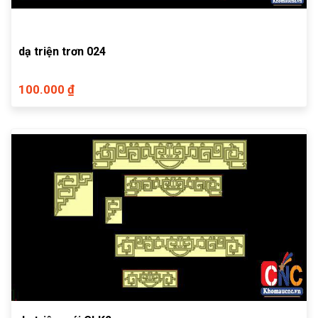
dạ triện trơn 024
100.000 ₫