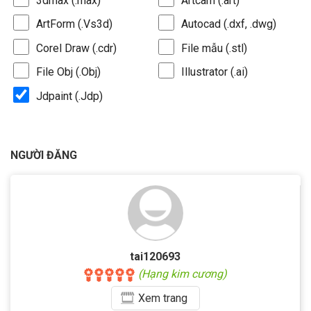
3dmax (.max)
Artcam (.art)
ArtForm (.Vs3d)
Autocad (.dxf, .dwg)
Corel Draw (.cdr)
File mẫu (.stl)
File Obj (.Obj)
Illustrator (.ai)
Jdpaint (.Jdp)
NGƯỜI ĐĂNG
tai120693
(Hạng kim cương)
Xem
trang