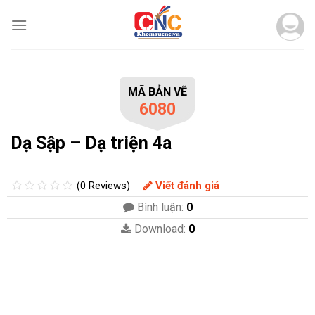
Skip
to
content
MÃ BẢN VẼ
6080
Dạ Sập – Dạ triện 4a
(0 Reviews)
Viết đánh giá
Bình luận:
0
Download:
0