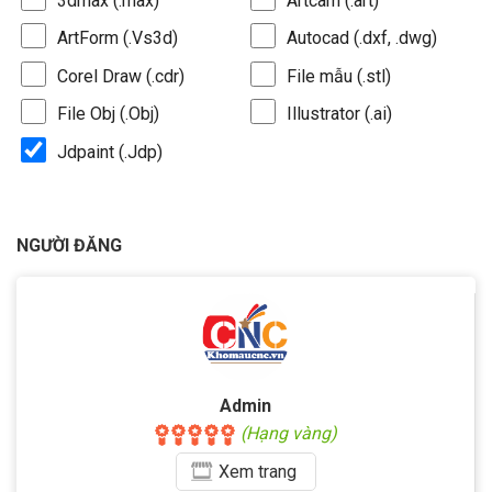
3dmax (.max)
Artcam (.art)
ArtForm (.Vs3d)
Autocad (.dxf, .dwg)
Corel Draw (.cdr)
File mẫu (.stl)
File Obj (.Obj)
Illustrator (.ai)
Jdpaint (.Jdp)
NGƯỜI ĐĂNG
Admin
(Hạng vàng)
Xem
trang