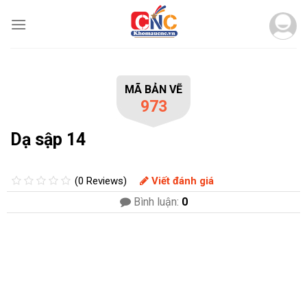
Skip
to
content
MÃ BẢN VẼ
973
Dạ sập 14
(0 Reviews)
Viết đánh giá
Bình luận:
0