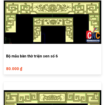
Bộ mẫu bàn thờ triện sen số 6
80.000 ₫