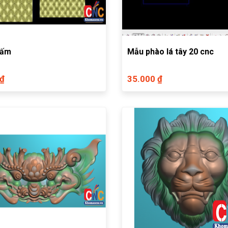
gấm
Mẫu phào lá tây 20 cnc
 ₫
35.000 ₫