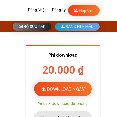
Đăng Nhập
Đăng ký
Nạp tiền
BỘ SƯU TẬP
ĐĂNG FILE MẪU
Phí download
20.000 ₫
DOWNLOAD NGAY
Link download dự phòng