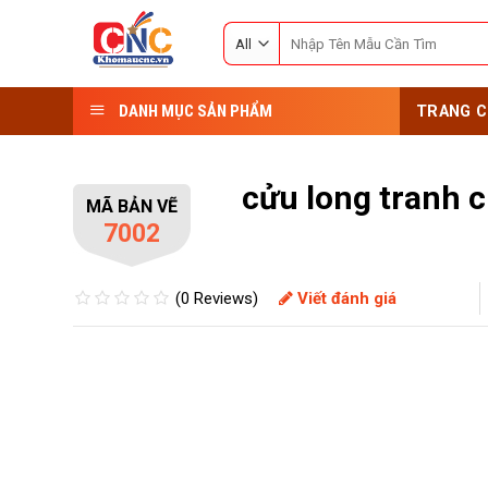
Skip
Search
to
for:
content
DANH MỤC SẢN PHẨM
TRANG C
cửu long tranh 
MÃ BẢN VẼ
7002
(0 Reviews)
Viết đánh giá