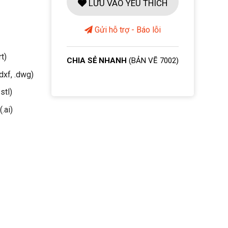
LƯU VÀO YÊU THÍCH
Gửi hỗ trợ - Báo lỗi
rt)
CHIA SẺ NHANH
(BẢN VẼ 7002)
dxf, .dwg)
stl)
(.ai)