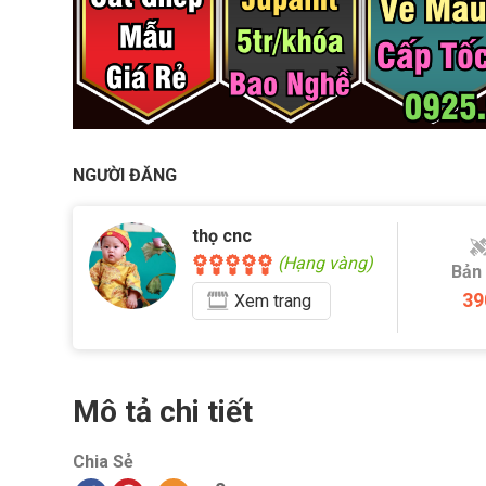
NGƯỜI ĐĂNG
thọ cnc
(Hạng vàng)
Bản
39
Xem
trang
Mô tả chi tiết
Chia Sẻ