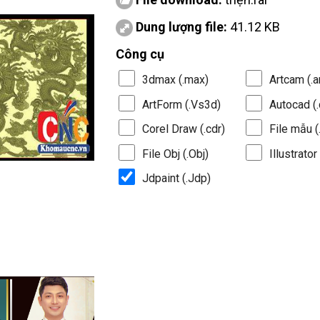
Dung lượng file:
41.12 KB
Công cụ
3dmax (.max)
Artcam (.a
ArtForm (.Vs3d)
Autocad (.
Corel Draw (.cdr)
File mẫu (.
File Obj (.Obj)
Illustrator 
Jdpaint (.Jdp)