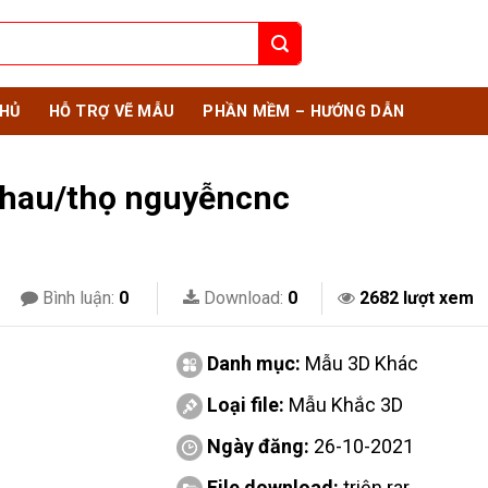
HỦ
HỖ TRỢ VẼ MẪU
PHẦN MỀM – HƯỚNG DẪN
chau/thọ nguyễncnc
Bình luận:
0
Download:
0
2682 lượt xem
Danh mục:
Mẫu 3D Khác
Loại file:
Mẫu Khắc 3D
Ngày đăng:
26-10-2021
File download:
triện.rar