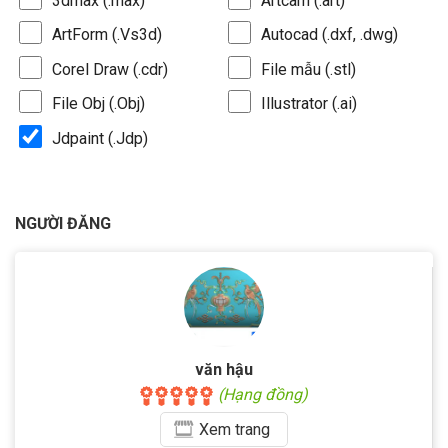
3dmax (.max)
Artcam (.art)
ArtForm (.Vs3d)
Autocad (.dxf, .dwg)
Corel Draw (.cdr)
File mẫu (.stl)
File Obj (.Obj)
Illustrator (.ai)
Jdpaint (.Jdp)
NGƯỜI ĐĂNG
văn hậu
(Hạng đồng)
Xem
trang