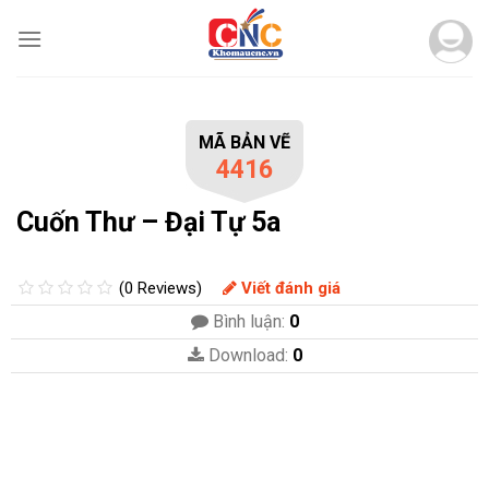
Skip
to
content
MÃ BẢN VẼ
4416
Cuốn Thư – Đại Tự 5a
(0 Reviews)
Viết đánh giá
Bình luận:
0
Download:
0