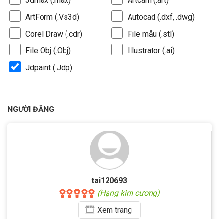
3dmax (.max)
Artcam (.art)
ArtForm (.Vs3d)
Autocad (.dxf, .dwg)
Corel Draw (.cdr)
File mẫu (.stl)
File Obj (.Obj)
Illustrator (.ai)
Jdpaint (.Jdp)
NGƯỜI ĐĂNG
tai120693
(Hạng kim cương)
Xem
trang