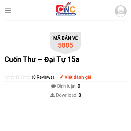
Skip
to
content
MÃ BẢN VẼ
5805
Cuốn Thư – Đại Tự 15a
(0 Reviews)
Viết đánh giá
Bình luận:
0
Download:
0