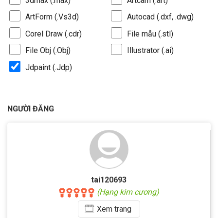
3dmax (.max)
Artcam (.art)
ArtForm (.Vs3d)
Autocad (.dxf, .dwg)
Corel Draw (.cdr)
File mẫu (.stl)
File Obj (.Obj)
Illustrator (.ai)
Jdpaint (.Jdp)
NGƯỜI ĐĂNG
tai120693
(Hạng kim cương)
Xem
trang