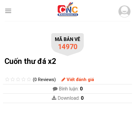
Skip
to
content
MÃ BẢN VẼ
14970
Cuốn thư đá x2
(0 Reviews)
Viết đánh giá
Bình luận:
0
Download:
0