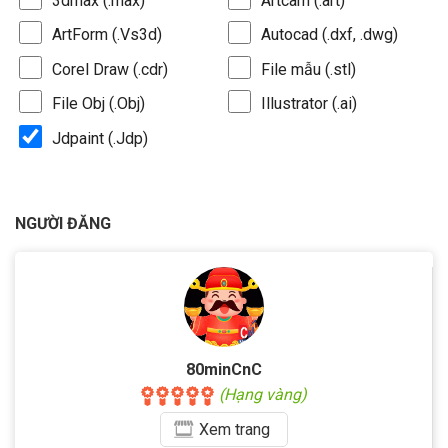
3dmax (.max)
Artcam (.art)
ArtForm (.Vs3d)
Autocad (.dxf, .dwg)
Corel Draw (.cdr)
File mẫu (.stl)
File Obj (.Obj)
Illustrator (.ai)
Jdpaint (.Jdp)
NGƯỜI ĐĂNG
80minCnC
(Hạng vàng)
Xem
trang