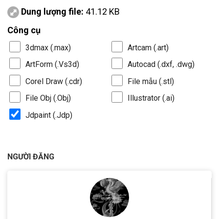
Dung lượng file:
41.12 KB
Công cụ
3dmax (.max)
Artcam (.art)
ArtForm (.Vs3d)
Autocad (.dxf, .dwg)
Corel Draw (.cdr)
File mẫu (.stl)
File Obj (.Obj)
Illustrator (.ai)
Jdpaint (.Jdp)
NGƯỜI ĐĂNG