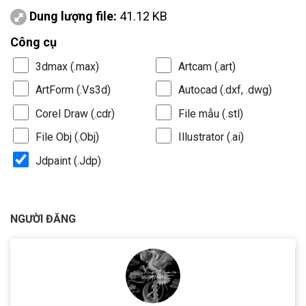
Dung lượng file:
41.12 KB
Công cụ
3dmax (.max)
Artcam (.art)
ArtForm (.Vs3d)
Autocad (.dxf, .dwg)
Corel Draw (.cdr)
File mẫu (.stl)
File Obj (.Obj)
Illustrator (.ai)
Jdpaint (.Jdp)
NGƯỜI ĐĂNG