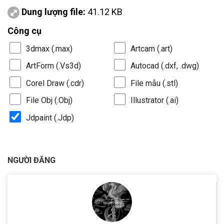
Dung lượng file:
41.12 KB
Công cụ
3dmax (.max)
Artcam (.art)
ArtForm (.Vs3d)
Autocad (.dxf, .dwg)
Corel Draw (.cdr)
File mẫu (.stl)
File Obj (.Obj)
Illustrator (.ai)
Jdpaint (.Jdp)
NGƯỜI ĐĂNG