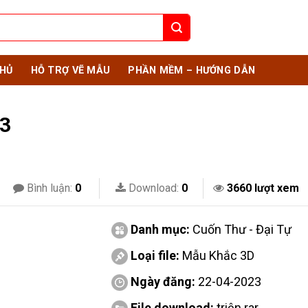
HỦ
HỖ TRỢ VẼ MẪU
PHẦN MỀM – HƯỚNG DẪN
3
Bình luận:
0
Download:
0
3660 lượt xem
Danh mục:
Cuốn Thư - Đại Tự
Loại file:
Mẫu Khắc 3D
Ngày đăng:
22-04-2023
File download:
triện.rar