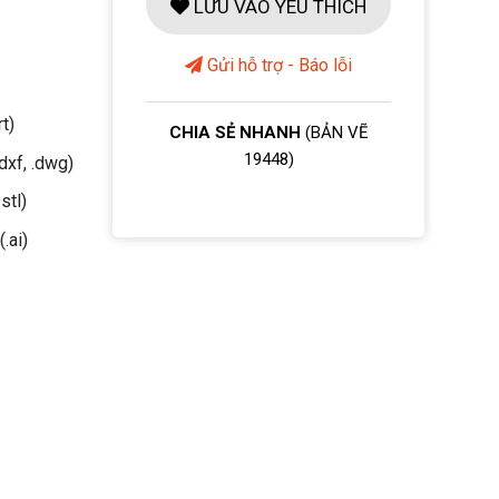
LƯU VÀO YÊU THÍCH
Gửi hỗ trợ - Báo lỗi
rt)
CHIA SẺ NHANH
(BẢN VẼ
19448)
dxf, .dwg)
stl)
(.ai)