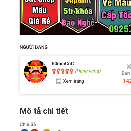
NGƯỜI ĐĂNG
80minCnC
(Hạng vàng)
Bản
14
Xem
trang
Mô tả chi tiết
Chia Sẻ