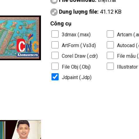
Dung lượng file:
41.12 KB
Công cụ
3dmax (.max)
Artcam (.a
ArtForm (.Vs3d)
Autocad (.
Corel Draw (.cdr)
File mẫu (.
File Obj (.Obj)
Illustrator 
Jdpaint (.Jdp)