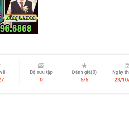
 vẽ
Bộ sưu tập
Đánh giá(0)
Ngày t
27
0
5/5
23/10