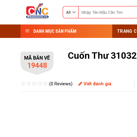
Skip
Search
to
for:
content
DANH MỤC SẢN PHẨM
TRANG C
Cuốn Thư 31032
MÃ BẢN VẼ
19448
(0 Reviews)
Viết đánh giá