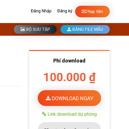
Đăng Nhập
Đăng ký
Nạp tiền
BỘ SƯU TẬP
ĐĂNG FILE MẪU
Phí download
100.000 ₫
DOWNLOAD NGAY
Link download dự phòng