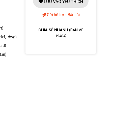
LƯU VÀO YÊU THÍCH
Gửi hỗ trợ - Báo lỗi
rt)
CHIA SẺ NHANH
(BẢN VẼ
19404)
dxf, .dwg)
stl)
(.ai)