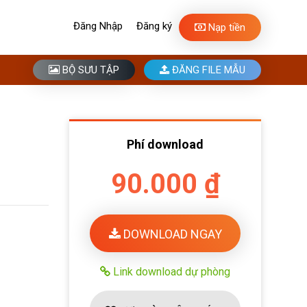
Đăng Nhập
Đăng ký
Nạp tiền
BỘ SƯU TẬP
ĐĂNG FILE MẪU
Phí download
90.000 ₫
DOWNLOAD NGAY
Link download dự phòng