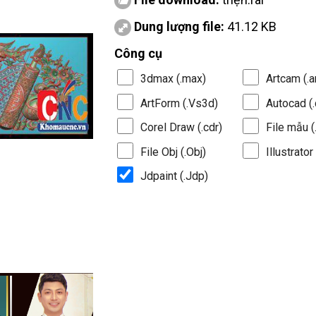
Dung lượng file:
41.12 KB
Công cụ
3dmax (.max)
Artcam (.a
ArtForm (.Vs3d)
Autocad (.
Corel Draw (.cdr)
File mẫu (.
File Obj (.Obj)
Illustrator 
Jdpaint (.Jdp)