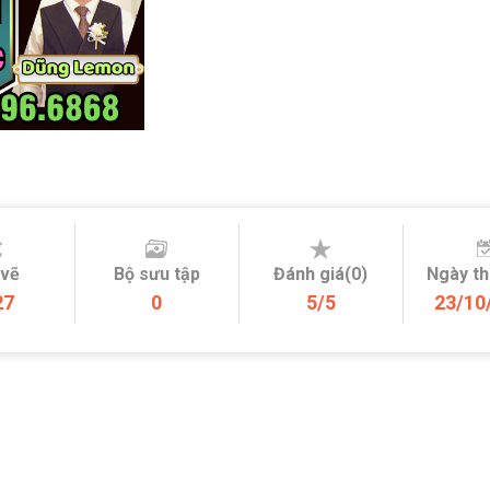
 vẽ
Bộ sưu tập
Đánh giá(0)
Ngày t
27
0
5/5
23/10