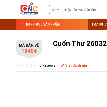
Skip
Search
to
for:
content
DANH MỤC SẢN PHẨM
TRANG C
Cuốn Thư 26032
MÃ BẢN VẼ
19404
(0 Reviews)
Viết đánh giá