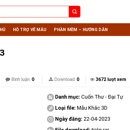
HỦ
HỖ TRỢ VẼ MẪU
PHẦN MỀM – HƯỚNG DẪN
3
Bình luận:
0
Download:
0
3672 lượt xem
Danh mục:
Cuốn Thư - Đại Tự
Loại file:
Mẫu Khắc 3D
Ngày đăng:
22-04-2023
File download:
triện.rar