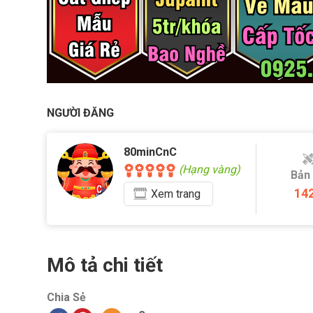
NGƯỜI ĐĂNG
80minCnC
(Hạng vàng)
Bản
14
Xem
trang
Mô tả chi tiết
Chia Sẻ