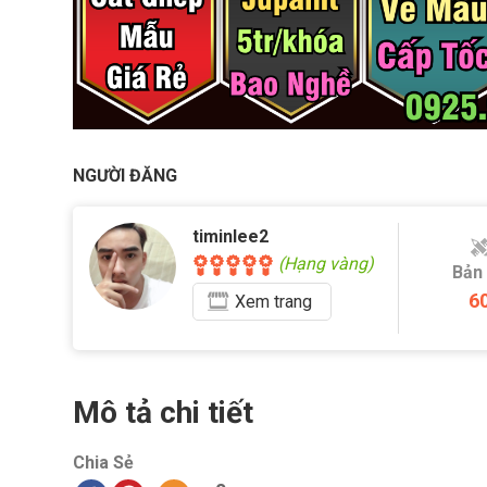
NGƯỜI ĐĂNG
timinlee2
(Hạng vàng)
Bản
6
Xem
trang
Mô tả chi tiết
Chia Sẻ