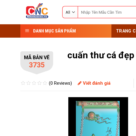
Skip
Search
to
for:
content
DANH MỤC SẢN PHẨM
TRANG C
cuấn thư cá đẹp
MÃ BẢN VẼ
3735
(0 Reviews)
Viết đánh giá