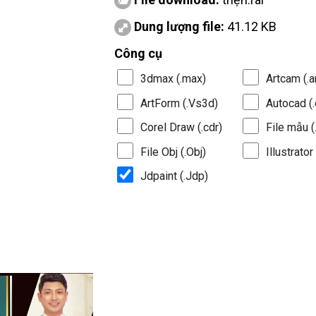
Dung lượng file:
41.12 KB
Công cụ
3dmax (.max)
Artcam (.a
ArtForm (.Vs3d)
Autocad (.
Corel Draw (.cdr)
File mẫu (.
File Obj (.Obj)
Illustrator 
Jdpaint (.Jdp)