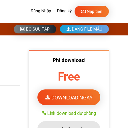
Đăng Nhập
Đăng ký
Nạp tiền
BỘ SƯU TẬP
ĐĂNG FILE MẪU
Phí download
Free
DOWNLOAD NGAY
Link download dự phòng