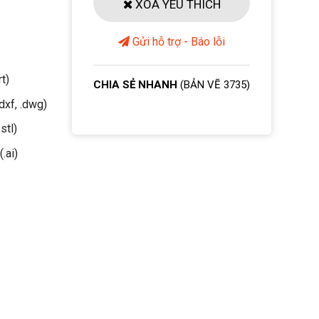
XOÁ YÊU THÍCH
Gửi hỗ trợ - Báo lỗi
rt)
CHIA SẺ NHANH
(BẢN VẼ 3735)
dxf, .dwg)
stl)
(.ai)