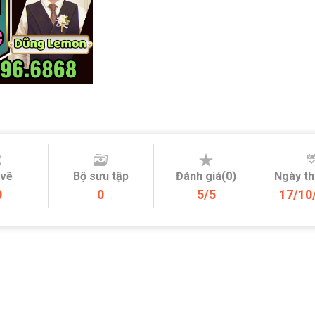
 vẽ
Bộ sưu tập
Đánh giá(0)
Ngày t
0
0
5/5
17/10