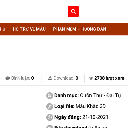
HỦ
HỖ TRỢ VẼ MẪU
PHẦN MỀM – HƯỚNG DẪN
Bình luận:
0
Download:
0
2708 lượt xem
Danh mục:
Cuốn Thư - Đại Tự
Loại file:
Mẫu Khắc 3D
Ngày đăng:
21-10-2021
File download:
triện.rar