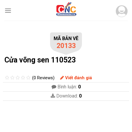
Skip
to
content
MÃ BẢN VẼ
20133
Cửa võng sen 110523
(0 Reviews)
Viết đánh giá
Bình luận:
0
Download:
0