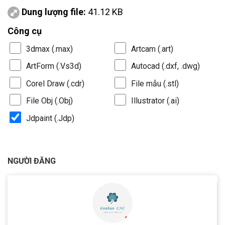
Dung lượng file:
41.12 KB
Công cụ
3dmax (.max)
Artcam (.art)
ArtForm (.Vs3d)
Autocad (.dxf, .dwg)
Corel Draw (.cdr)
File mẫu (.stl)
File Obj (.Obj)
Illustrator (.ai)
Jdpaint (.Jdp)
NGƯỜI ĐĂNG