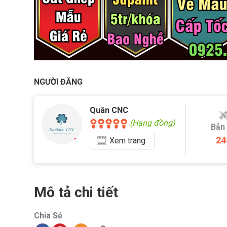
NGƯỜI ĐĂNG
Quân CNC
(Hạng đồng)
Bản
24
Xem
trang
Mô tả chi tiết
Chia Sẻ