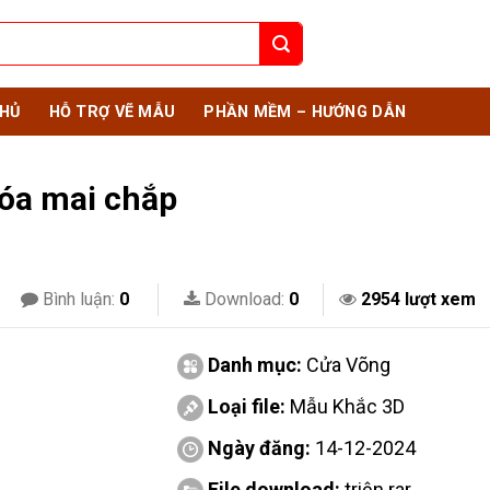
HỦ
HỖ TRỢ VẼ MẪU
PHẦN MỀM – HƯỚNG DẪN
óa mai chắp
Bình luận:
0
Download:
0
2954 lượt xem
Danh mục:
Cửa Võng
Loại file:
Mẫu Khắc 3D
Ngày đăng:
14-12-2024
File download:
triện.rar