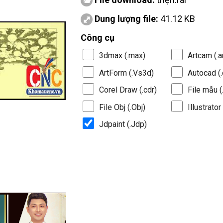
Dung lượng file:
41.12 KB
Công cụ
3dmax (.max)
Artcam (.a
ArtForm (.Vs3d)
Autocad (.
Corel Draw (.cdr)
File mẫu (.
File Obj (.Obj)
Illustrator 
Jdpaint (.Jdp)