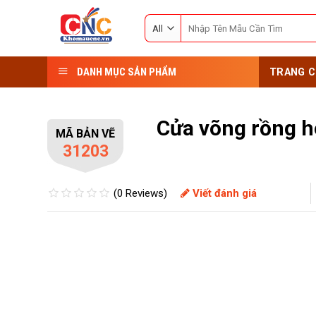
Skip
Search
to
for:
content
DANH MỤC SẢN PHẨM
TRANG C
Cửa võng rồng h
MÃ BẢN VẼ
31203
(0 Reviews)
Viết đánh giá