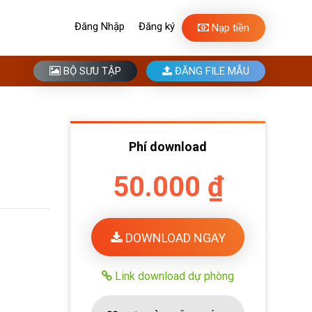
Đăng Nhập
Đăng ký
Nạp tiền
BỘ SƯU TẬP
ĐĂNG FILE MẪU
Phí download
50.000 ₫
DOWNLOAD NGAY
Link download dự phòng