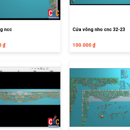
g ncc
Cửa võng nho cnc 32-23
0 ₫
100.000 ₫