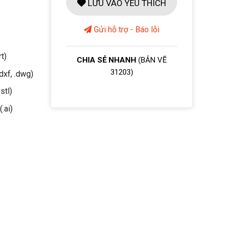
LƯU VÀO YÊU THÍCH
Gửi hỗ trợ - Báo lỗi
rt)
CHIA SẺ NHANH
(BẢN VẼ
31203)
dxf, .dwg)
stl)
(.ai)