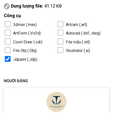
Dung lượng file:
41.12 KB
Công cụ
3dmax (.max)
Artcam (.art)
ArtForm (.Vs3d)
Autocad (.dxf, .dwg)
Corel Draw (.cdr)
File mẫu (.stl)
File Obj (.Obj)
Illustrator (.ai)
Jdpaint (.Jdp)
NGƯỜI ĐĂNG