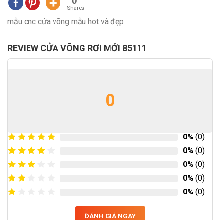
0
Shares
mẫu cnc cửa võng mẫu hot và đẹp
REVIEW CỬA VÕNG RƠI MỚI 85111
0
0%
(0)
0%
(0)
0%
(0)
0%
(0)
0%
(0)
ĐÁNH GIÁ NGAY