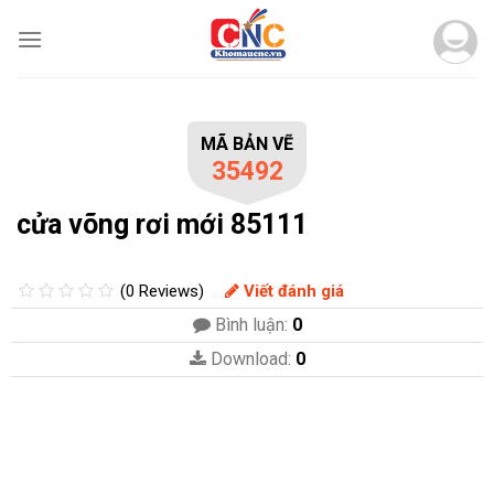
Skip
to
content
MÃ BẢN VẼ
35492
cửa võng rơi mới 85111
(0 Reviews)
Viết đánh giá
Bình luận:
0
Download:
0