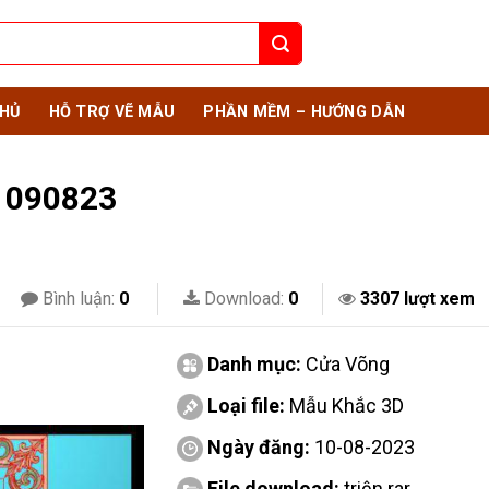
HỦ
HỖ TRỢ VẼ MẪU
PHẦN MỀM – HƯỚNG DẪN
y 090823
Bình luận:
0
Download:
0
3307 lượt xem
Danh mục:
Cửa Võng
Loại file:
Mẫu Khắc 3D
Ngày đăng:
10-08-2023
File download:
triện.rar