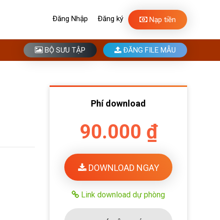
Đăng Nhập
Đăng ký
Nạp tiền
BỘ SƯU TẬP
ĐĂNG FILE MẪU
Phí download
90.000 ₫
DOWNLOAD NGAY
Link download dự phòng