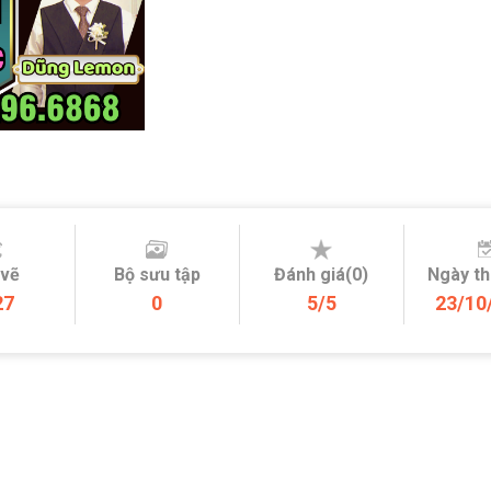
 vẽ
Bộ sưu tập
Đánh giá(0)
Ngày t
27
0
5/5
23/10