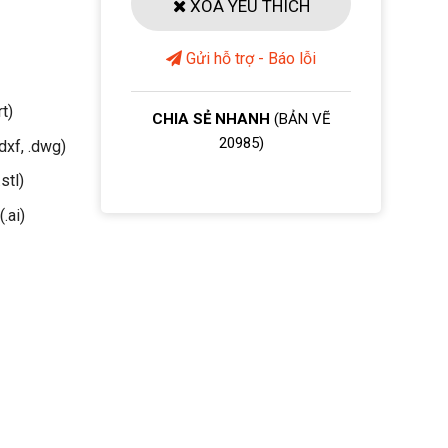
XOÁ YÊU THÍCH
Gửi hỗ trợ - Báo lỗi
rt)
CHIA SẺ NHANH
(BẢN VẼ
20985)
dxf, .dwg)
stl)
(.ai)