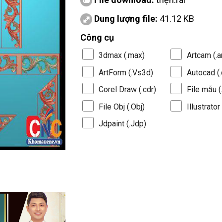
Dung lượng file:
41.12 KB
Công cụ
3dmax (.max)
Artcam (.a
ArtForm (.Vs3d)
Autocad (.
Corel Draw (.cdr)
File mẫu (.
File Obj (.Obj)
Illustrator 
Jdpaint (.Jdp)