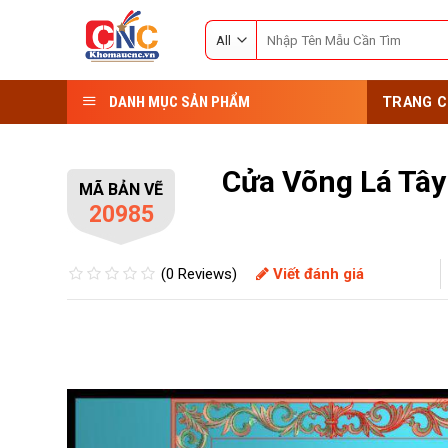
Skip
Search
to
for:
content
DANH MỤC SẢN PHẨM
TRANG C
Cửa Võng Lá Tâ
MÃ BẢN VẼ
20985
(0 Reviews)
Viết đánh giá