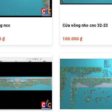
g ncc
Cửa võng nho cnc 32-23
0 ₫
100.000 ₫