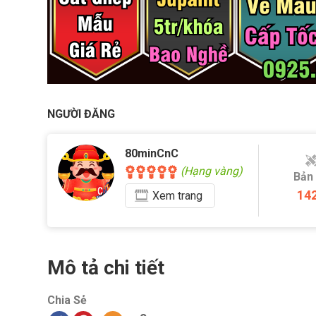
NGƯỜI ĐĂNG
80minCnC
(Hạng vàng)
Bản
14
Xem
trang
Mô tả chi tiết
Chia Sẻ