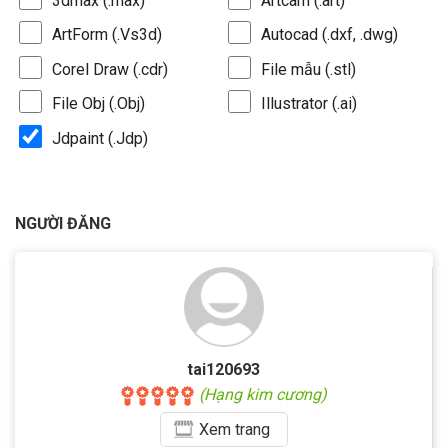
3dmax (.max)
Artcam (.art)
ArtForm (.Vs3d)
Autocad (.dxf, .dwg)
Corel Draw (.cdr)
File mẫu (.stl)
File Obj (.Obj)
Illustrator (.ai)
Jdpaint (.Jdp)
NGƯỜI ĐĂNG
tai120693
(Hạng kim cương)
Xem
trang