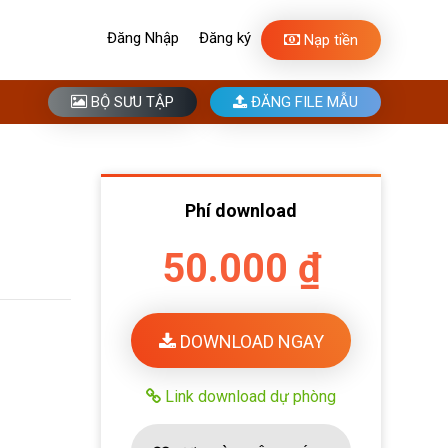
Đăng Nhập
Đăng ký
Nạp tiền
BỘ SƯU TẬP
ĐĂNG FILE MẪU
Phí download
50.000 ₫
DOWNLOAD NGAY
Link download dự phòng