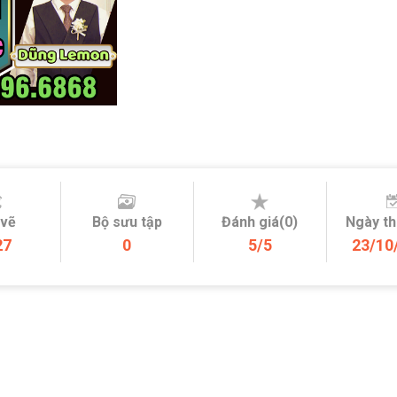
 vẽ
Bộ sưu tập
Đánh giá(0)
Ngày t
27
0
5/5
23/10