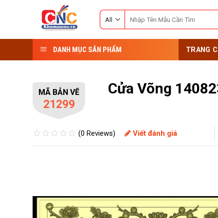
Skip
Search
to
for:
content
DANH MỤC SẢN PHẨM
TRANG C
Cửa Võng 14082
MÃ BẢN VẼ
21299
(0 Reviews)
Viết đánh giá