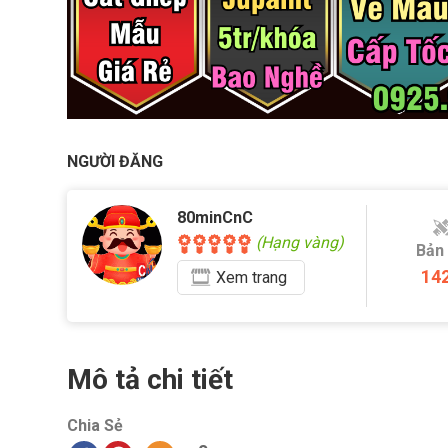
NGƯỜI ĐĂNG
80minCnC
(Hạng vàng)
Bản
14
Xem
trang
Mô tả chi tiết
Chia Sẻ