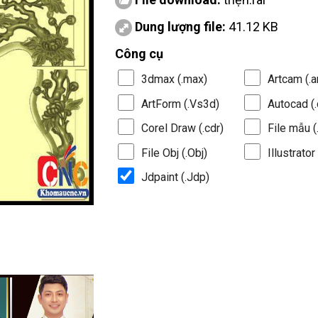
Dung lượng file:
41.12 KB
Công cụ
3dmax (.max)
Artcam (.a
ArtForm (.Vs3d)
Autocad (.
Corel Draw (.cdr)
File mẫu (.
File Obj (.Obj)
Illustrator 
Jdpaint (.Jdp)