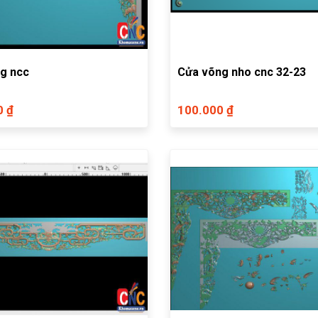
g ncc
Cửa võng nho cnc 32-23
0 ₫
100.000 ₫