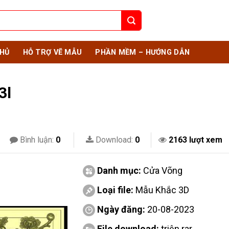
HỦ
HỖ TRỢ VẼ MẪU
PHẦN MỀM – HƯỚNG DẪN
3l
Bình luận:
0
Download:
0
2163 lượt xem
Danh mục:
Cửa Võng
Loại file:
Mẫu Khắc 3D
Ngày đăng:
20-08-2023
File download:
triện.rar