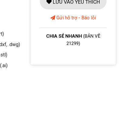
LƯU VÀO YÊU THÍCH
Gửi hỗ trợ - Báo lỗi
rt)
CHIA SẺ NHANH
(BẢN VẼ
21299)
dxf, .dwg)
stl)
(.ai)