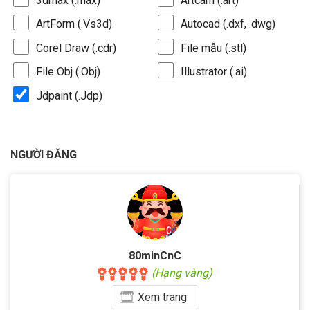
3dmax (.max)
Artcam (.art)
ArtForm (.Vs3d)
Autocad (.dxf, .dwg)
Corel Draw (.cdr)
File mẫu (.stl)
File Obj (.Obj)
Illustrator (.ai)
Jdpaint (.Jdp)
NGƯỜI ĐĂNG
80minCnC
(Hạng vàng)
Xem
trang