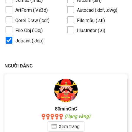
3dmax (.max)
Artcam (.art)
ArtForm (.Vs3d)
Autocad (.dxf, .dwg)
Corel Draw (.cdr)
File mẫu (.stl)
File Obj (.Obj)
Illustrator (.ai)
Jdpaint (.Jdp)
NGƯỜI ĐĂNG
80minCnC
(Hạng vàng)
Xem
trang