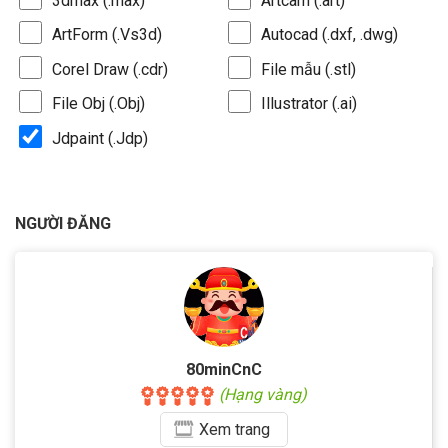
3dmax (.max)
Artcam (.art)
ArtForm (.Vs3d)
Autocad (.dxf, .dwg)
Corel Draw (.cdr)
File mẫu (.stl)
File Obj (.Obj)
Illustrator (.ai)
Jdpaint (.Jdp)
NGƯỜI ĐĂNG
80minCnC
(Hạng vàng)
Xem
trang