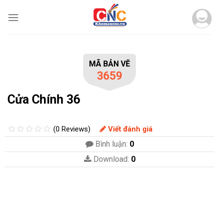
Skip
to
content
MÃ BẢN VẼ
3659
Cửa Chính 36
(0 Reviews)
Viết đánh giá
Bình luận:
0
Download:
0