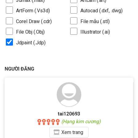
3dmax (.max)
Artcam (.art)
ArtForm (.Vs3d)
Autocad (.dxf, .dwg)
Corel Draw (.cdr)
File mẫu (.stl)
File Obj (.Obj)
Illustrator (.ai)
Jdpaint (.Jdp)
NGƯỜI ĐĂNG
tai120693
(Hạng kim cương)
Xem
trang