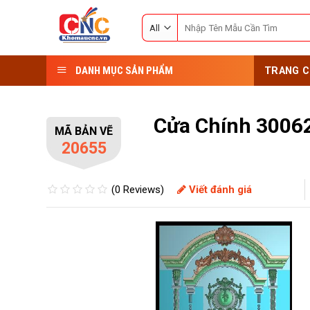
Skip
Search
to
for:
content
DANH MỤC SẢN PHẨM
TRANG C
Cửa Chính 3006
MÃ BẢN VẼ
20655
(0 Reviews)
Viết đánh giá