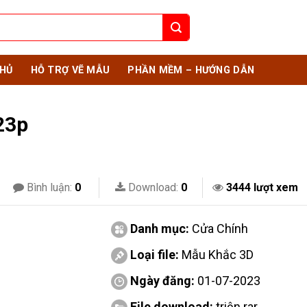
HỦ
HỖ TRỢ VẼ MẪU
PHẦN MỀM – HƯỚNG DẪN
23p
Bình luận:
0
Download:
0
3444 lượt xem
Danh mục:
Cửa Chính
Loại file:
Mẫu Khắc 3D
Ngày đăng:
01-07-2023
File download:
triện.rar