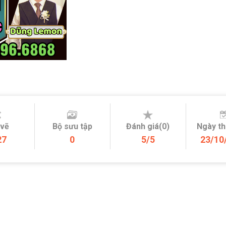
 vẽ
Bộ sưu tập
Đánh giá(0)
Ngày t
27
0
5/5
23/10