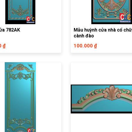
ửa 782AK
Mẫu huỳnh cửa nhà cổ chữ
cành đào
0 ₫
100.000 ₫