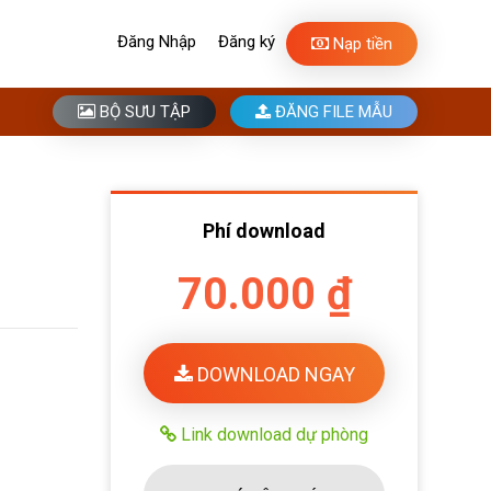
Đăng Nhập
Đăng ký
Nạp tiền
BỘ SƯU TẬP
ĐĂNG FILE MẪU
Phí download
70.000 ₫
DOWNLOAD NGAY
Link download dự phòng