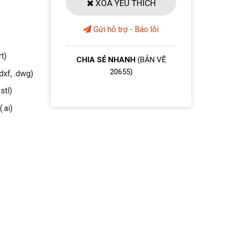
XOÁ YÊU THÍCH
Gửi hỗ trợ - Báo lỗi
rt)
CHIA SẺ NHANH
(BẢN VẼ
20655)
dxf, .dwg)
stl)
(.ai)