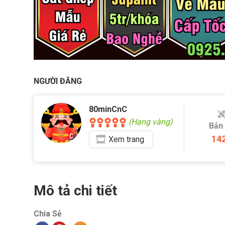
NGƯỜI ĐĂNG
80minCnC
(Hạng vàng)
Bản
14
Xem
trang
Mô tả chi tiết
Chia Sẻ