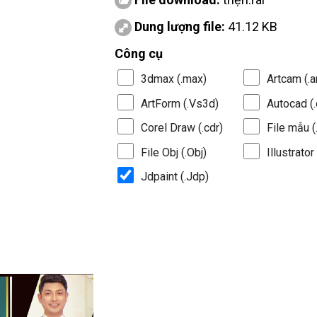
Dung lượng file:
41.12 KB
Công cụ
3dmax (.max)
Artcam (.a
ArtForm (.Vs3d)
Autocad (.
Corel Draw (.cdr)
File mẫu (.
File Obj (.Obj)
Illustrator 
Jdpaint (.Jdp)