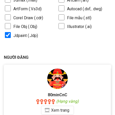
3dmax (.max)
Artcam (.art)
ArtForm (.Vs3d)
Autocad (.dxf, .dwg)
Corel Draw (.cdr)
File mẫu (.stl)
File Obj (.Obj)
Illustrator (.ai)
Jdpaint (.Jdp)
NGƯỜI ĐĂNG
80minCnC
(Hạng vàng)
Xem
trang