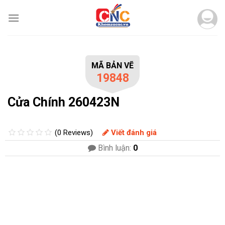
Skip
to
content
MÃ BẢN VẼ
19848
Cửa Chính 260423N
(0 Reviews)
Viết đánh giá
Bình luận:
0