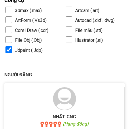
Công cụ
3dmax (.max)
Artcam (.art)
ArtForm (.Vs3d)
Autocad (.dxf, .dwg)
Corel Draw (.cdr)
File mẫu (.stl)
File Obj (.Obj)
Illustrator (.ai)
Jdpaint (.Jdp)
NGƯỜI ĐĂNG
NHẤT CNC
(Hạng đồng)