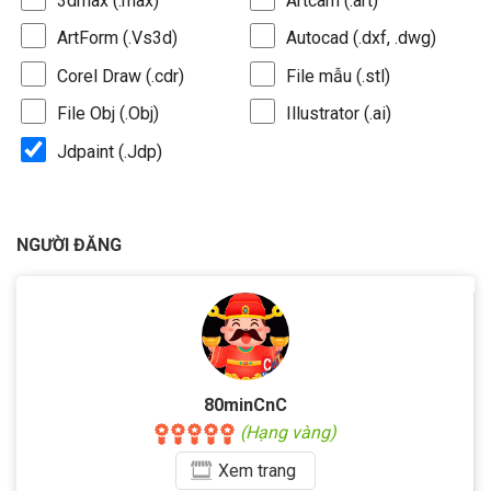
3dmax (.max)
Artcam (.art)
ArtForm (.Vs3d)
Autocad (.dxf, .dwg)
Corel Draw (.cdr)
File mẫu (.stl)
File Obj (.Obj)
Illustrator (.ai)
Jdpaint (.Jdp)
NGƯỜI ĐĂNG
80minCnC
(Hạng vàng)
Xem
trang