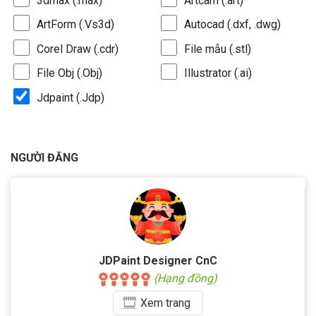
3dmax (.max)
Artcam (.art)
ArtForm (.Vs3d)
Autocad (.dxf, .dwg)
Corel Draw (.cdr)
File mẫu (.stl)
File Obj (.Obj)
Illustrator (.ai)
Jdpaint (.Jdp)
NGƯỜI ĐĂNG
JDPaint Designer CnC
(Hạng đồng)
Xem
trang