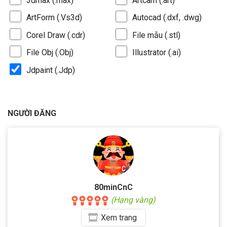
3dmax (.max)
Artcam (.art)
ArtForm (.Vs3d)
Autocad (.dxf, .dwg)
Corel Draw (.cdr)
File mẫu (.stl)
File Obj (.Obj)
Illustrator (.ai)
Jdpaint (.Jdp)
NGƯỜI ĐĂNG
80minCnC
(Hạng vàng)
Xem
trang