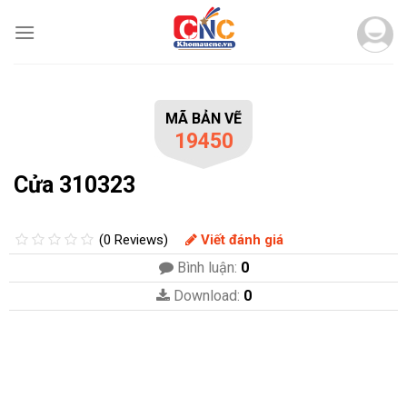
Skip
to
content
MÃ BẢN VẼ
19450
Cửa 310323
(0 Reviews)
Viết đánh giá
Bình luận:
0
Download:
0