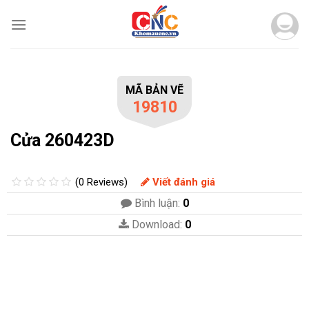
Skip
to
content
MÃ BẢN VẼ
19810
Cửa 260423D
(0 Reviews)
Viết đánh giá
Bình luận:
0
Download:
0