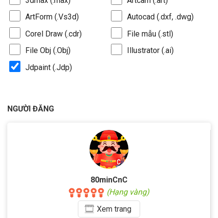
3dmax (.max)
Artcam (.art)
ArtForm (.Vs3d)
Autocad (.dxf, .dwg)
Corel Draw (.cdr)
File mẫu (.stl)
File Obj (.Obj)
Illustrator (.ai)
Jdpaint (.Jdp)
NGƯỜI ĐĂNG
80minCnC
(Hạng vàng)
Xem
trang