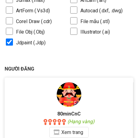
3dmax (.max)
Artcam (.art)
ArtForm (.Vs3d)
Autocad (.dxf, .dwg)
Corel Draw (.cdr)
File mẫu (.stl)
File Obj (.Obj)
Illustrator (.ai)
Jdpaint (.Jdp)
NGƯỜI ĐĂNG
80minCnC
(Hạng vàng)
Xem
trang