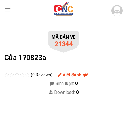
Skip
to
content
MÃ BẢN VẼ
21344
Cửa 170823a
(0 Reviews)
Viết đánh giá
Bình luận:
0
Download:
0