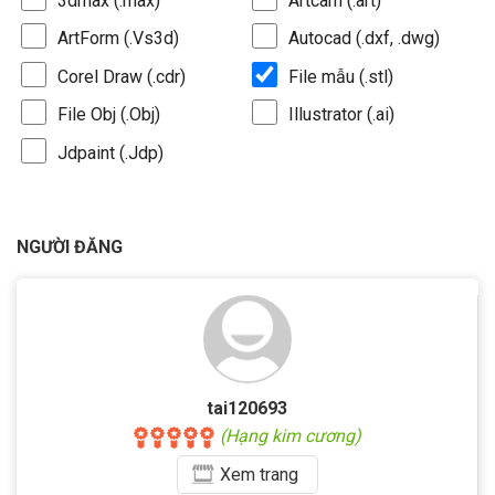
3dmax (.max)
Artcam (.art)
ArtForm (.Vs3d)
Autocad (.dxf, .dwg)
Corel Draw (.cdr)
File mẫu (.stl)
File Obj (.Obj)
Illustrator (.ai)
Jdpaint (.Jdp)
NGƯỜI ĐĂNG
tai120693
(Hạng kim cương)
Xem
trang