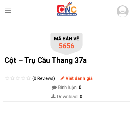
Skip
to
content
MÃ BẢN VẼ
5656
Cột – Trụ Cầu Thang 37a
(0 Reviews)
Viết đánh giá
Bình luận:
0
Download:
0