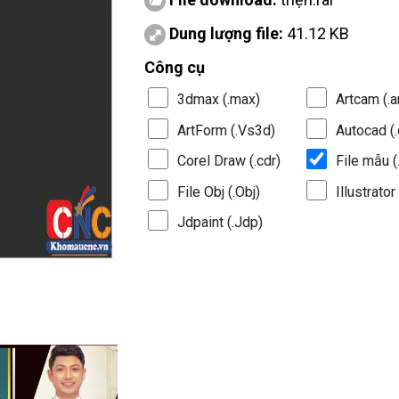
Dung lượng file:
41.12 KB
Công cụ
3dmax (.max)
Artcam (.a
ArtForm (.Vs3d)
Autocad (.
Corel Draw (.cdr)
File mẫu (.
File Obj (.Obj)
Illustrator 
Jdpaint (.Jdp)