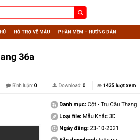
HỦ
HỖ TRỢ VẼ MẪU
PHẦN MỀM – HƯỚNG DẪN
hang 36a
Bình luận:
0
Download:
0
1435 lượt xem
Danh mục:
Cột - Trụ Cầu Thang
Loại file:
Mẫu Khắc 3D
Ngày đăng:
23-10-2021
File download:
triện.rar