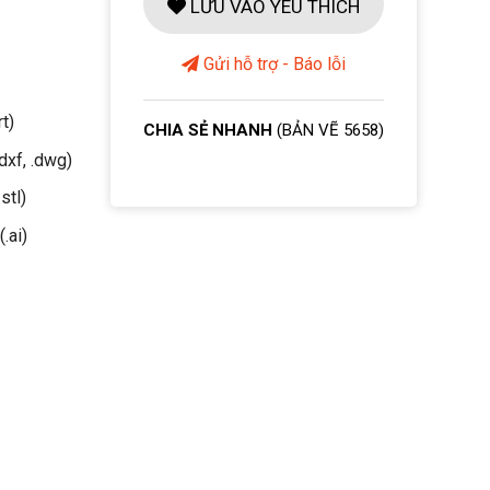
LƯU VÀO YÊU THÍCH
Gửi hỗ trợ - Báo lỗi
rt)
CHIA SẺ NHANH
(BẢN VẼ 5658)
dxf, .dwg)
stl)
(.ai)