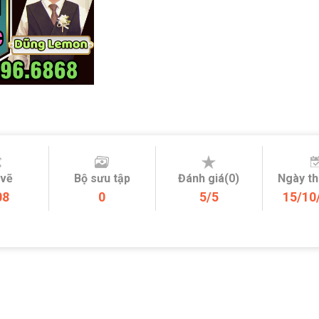
 vẽ
Bộ sưu tập
Đánh giá(0)
Ngày t
08
0
5/5
15/10