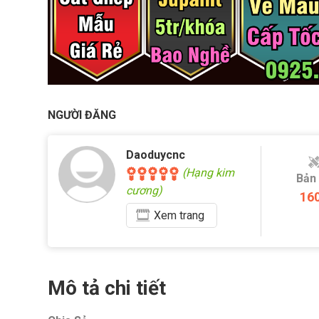
NGƯỜI ĐĂNG
Daoduycnc
(Hạng kim
Bản
cương)
16
Xem
trang
Mô tả chi tiết