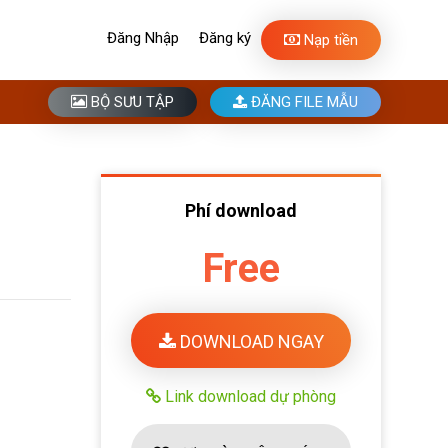
Đăng Nhập
Đăng ký
Nạp tiền
BỘ SƯU TẬP
ĐĂNG FILE MẪU
Phí download
Free
DOWNLOAD NGAY
Link download dự phòng