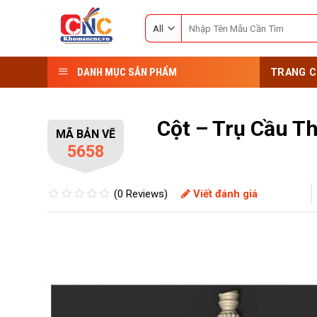
Skip
Search
to
for:
content
DANH MỤC SẢN PHẨM
TRANG C
Cột – Trụ Cầu T
MÃ BẢN VẼ
5658
(0 Reviews)
Viết đánh giá