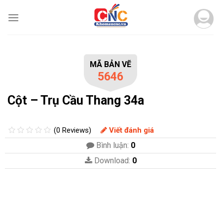
Skip
to
content
MÃ BẢN VẼ
5646
Cột – Trụ Cầu Thang 34a
(0 Reviews)
Viết đánh giá
Bình luận:
0
Download:
0