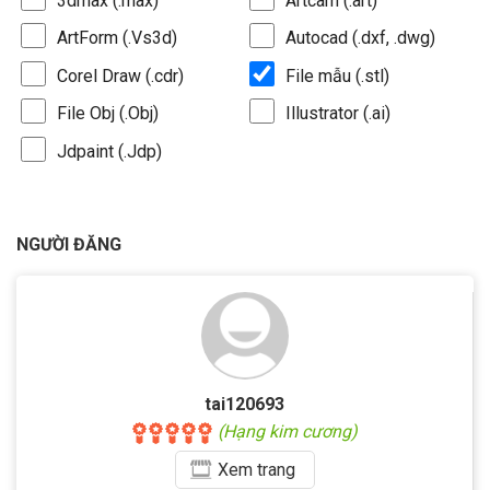
3dmax (.max)
Artcam (.art)
ArtForm (.Vs3d)
Autocad (.dxf, .dwg)
Corel Draw (.cdr)
File mẫu (.stl)
File Obj (.Obj)
Illustrator (.ai)
Jdpaint (.Jdp)
NGƯỜI ĐĂNG
tai120693
(Hạng kim cương)
Xem
trang