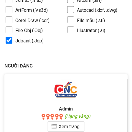
3dmax (.max)
Artcam (.art)
ArtForm (.Vs3d)
Autocad (.dxf, .dwg)
Corel Draw (.cdr)
File mẫu (.stl)
File Obj (.Obj)
Illustrator (.ai)
Jdpaint (.Jdp)
NGƯỜI ĐĂNG
Admin
(Hạng vàng)
Xem
trang