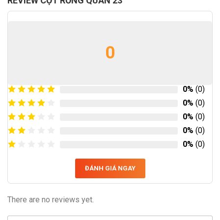
REVIEW CỘT RỒNG QUẤN 23
0
0%
(0)
0%
(0)
0%
(0)
0%
(0)
0%
(0)
ĐÁNH GIÁ NGAY
There are no reviews yet.