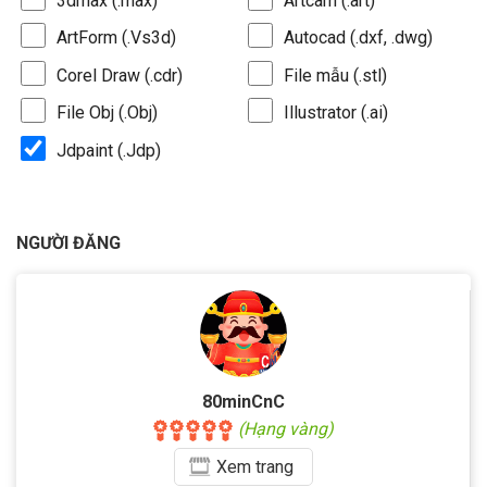
3dmax (.max)
Artcam (.art)
ArtForm (.Vs3d)
Autocad (.dxf, .dwg)
Corel Draw (.cdr)
File mẫu (.stl)
File Obj (.Obj)
Illustrator (.ai)
Jdpaint (.Jdp)
NGƯỜI ĐĂNG
80minCnC
(Hạng vàng)
Xem
trang