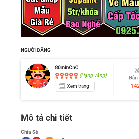
NGƯỜI ĐĂNG
80minCnC
(Hạng vàng)
Bản
14
Xem
trang
Mô tả chi tiết
Chia Sẻ