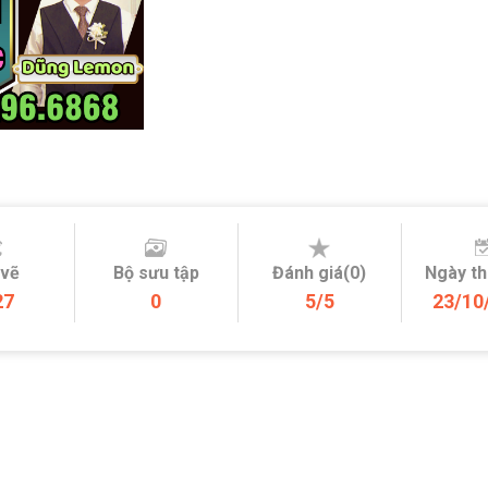
 vẽ
Bộ sưu tập
Đánh giá(0)
Ngày t
27
0
5/5
23/10