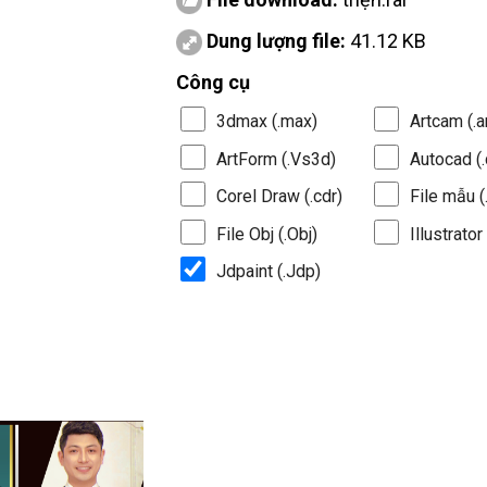
Dung lượng file:
41.12 KB
Công cụ
3dmax (.max)
Artcam (.a
ArtForm (.Vs3d)
Autocad (.
Corel Draw (.cdr)
File mẫu (.
File Obj (.Obj)
Illustrator 
Jdpaint (.Jdp)