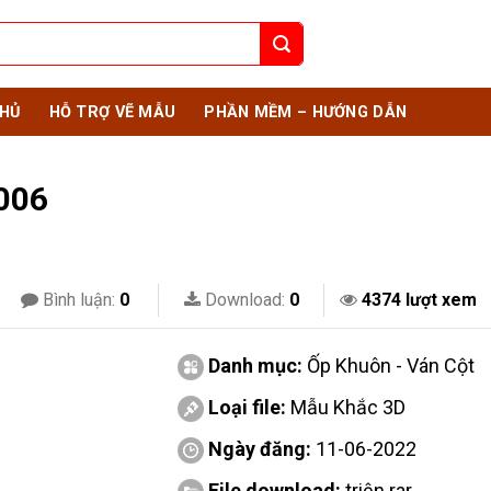
HỦ
HỖ TRỢ VẼ MẪU
PHẦN MỀM – HƯỚNG DẪN
006
Bình luận:
0
Download:
0
4374 lượt xem
Danh mục:
Ốp Khuôn - Ván Cột
Loại file:
Mẫu Khắc 3D
Ngày đăng:
11-06-2022
File download:
triện.rar