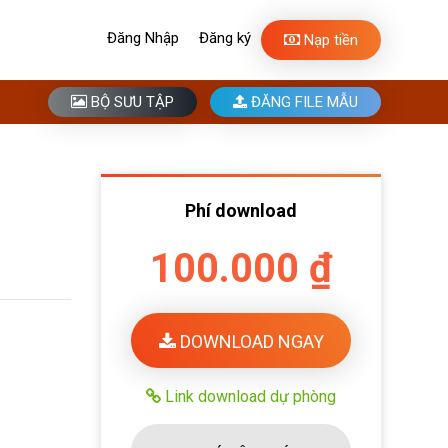
Đăng Nhập
Đăng ký
Nạp tiền
BỘ SƯU TẬP
ĐĂNG FILE MẪU
Phí download
100.000 ₫
DOWNLOAD NGAY
Link download dự phòng