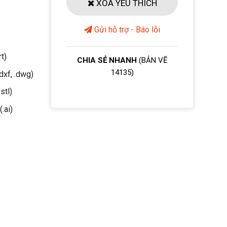
XOÁ YÊU THÍCH
Gửi hỗ trợ - Báo lỗi
rt)
CHIA SẺ NHANH
(BẢN VẼ
14135)
dxf, .dwg)
stl)
(.ai)