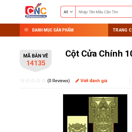
Skip
Search
to
for:
content
DANH MỤC SẢN PHẨM
TRANG C
Cột Cửa Chính 1
MÃ BẢN VẼ
14135
(0 Reviews)
Viết đánh giá