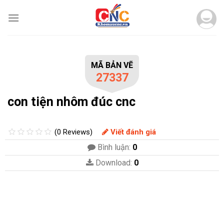
Skip
to
content
MÃ BẢN VẼ
27337
con tiện nhôm đúc cnc
(0 Reviews)
Viết đánh giá
Bình luận:
0
Download:
0