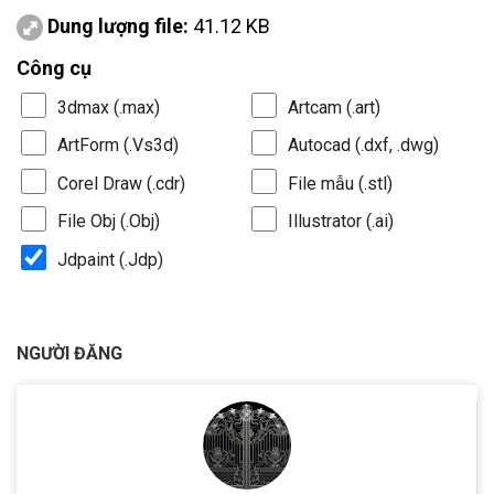
Dung lượng file:
41.12 KB
Công cụ
3dmax (.max)
Artcam (.art)
ArtForm (.Vs3d)
Autocad (.dxf, .dwg)
Corel Draw (.cdr)
File mẫu (.stl)
File Obj (.Obj)
Illustrator (.ai)
Jdpaint (.Jdp)
NGƯỜI ĐĂNG