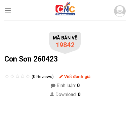
Skip
to
content
MÃ BẢN VẼ
19842
Con Sơn 260423
(0 Reviews)
Viết đánh giá
Bình luận:
0
Download:
0