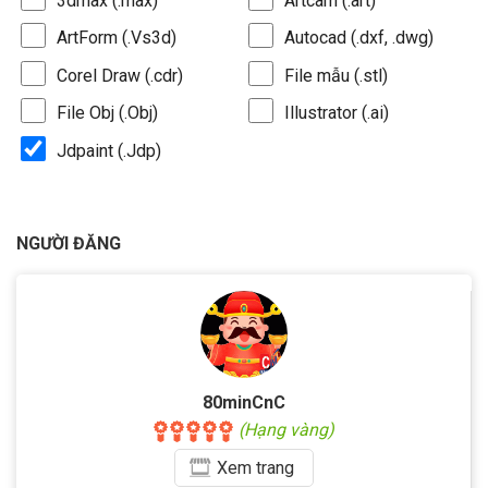
3dmax (.max)
Artcam (.art)
ArtForm (.Vs3d)
Autocad (.dxf, .dwg)
Corel Draw (.cdr)
File mẫu (.stl)
File Obj (.Obj)
Illustrator (.ai)
Jdpaint (.Jdp)
NGƯỜI ĐĂNG
80minCnC
(Hạng vàng)
Xem
trang