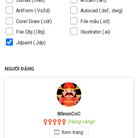
3dmax (.max)
Artcam (.art)
ArtForm (.Vs3d)
Autocad (.dxf, .dwg)
Corel Draw (.cdr)
File mẫu (.stl)
File Obj (.Obj)
Illustrator (.ai)
Jdpaint (.Jdp)
NGƯỜI ĐĂNG
80minCnC
(Hạng vàng)
Xem
trang