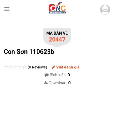
Skip
to
content
MÃ BẢN VẼ
20447
Con Sơn 110623b
(0 Reviews)
Viết đánh giá
Bình luận:
0
Download:
0