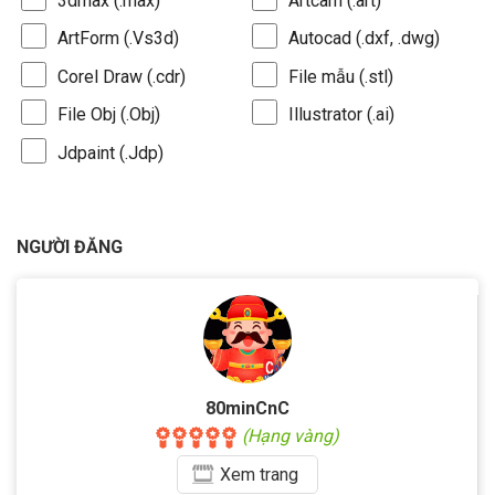
3dmax (.max)
Artcam (.art)
ArtForm (.Vs3d)
Autocad (.dxf, .dwg)
Corel Draw (.cdr)
File mẫu (.stl)
File Obj (.Obj)
Illustrator (.ai)
Jdpaint (.Jdp)
NGƯỜI ĐĂNG
80minCnC
(Hạng vàng)
Xem
trang