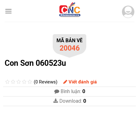
Skip
to
content
MÃ BẢN VẼ
20046
Con Sơn 060523u
(0 Reviews)
Viết đánh giá
Bình luận:
0
Download:
0