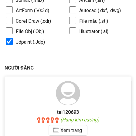
3dmax (.max)
Artcam (.art)
ArtForm (.Vs3d)
Autocad (.dxf, .dwg)
Corel Draw (.cdr)
File mẫu (.stl)
File Obj (.Obj)
Illustrator (.ai)
Jdpaint (.Jdp)
NGƯỜI ĐĂNG
tai120693
(Hạng kim cương)
Xem
trang