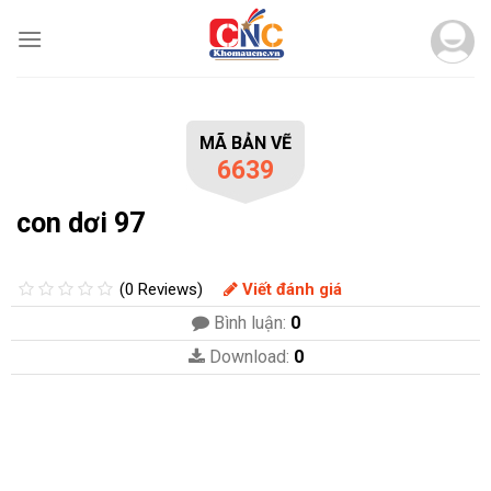
Skip
to
content
MÃ BẢN VẼ
6639
con dơi 97
(0 Reviews)
Viết đánh giá
Bình luận:
0
Download:
0