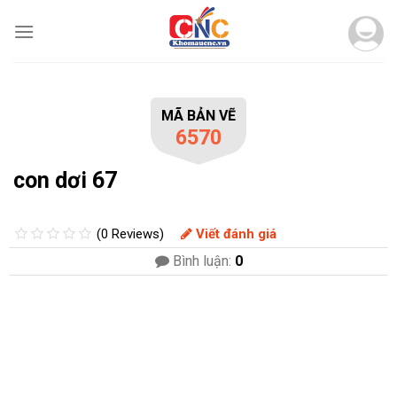
Skip
to
content
MÃ BẢN VẼ
6570
con dơi 67
(0 Reviews)
Viết đánh giá
Bình luận:
0