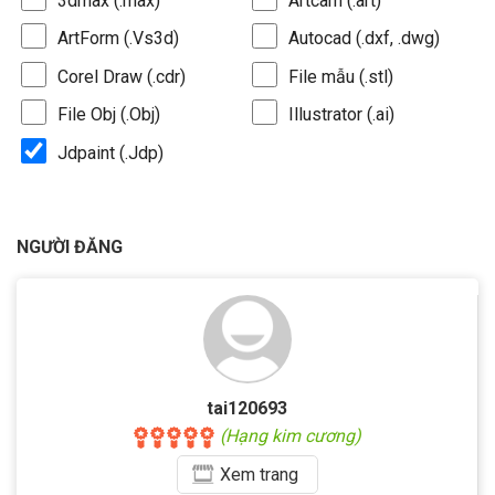
3dmax (.max)
Artcam (.art)
ArtForm (.Vs3d)
Autocad (.dxf, .dwg)
Corel Draw (.cdr)
File mẫu (.stl)
File Obj (.Obj)
Illustrator (.ai)
Jdpaint (.Jdp)
NGƯỜI ĐĂNG
tai120693
(Hạng kim cương)
Xem
trang