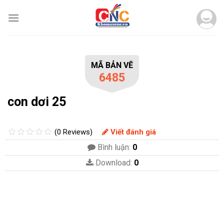
Skip
to
content
MÃ BẢN VẼ
6485
con dơi 25
(0 Reviews)
Viết đánh giá
Bình luận:
0
Download:
0