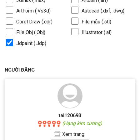
3dmax (.max)
Artcam (.art)
ArtForm (.Vs3d)
Autocad (.dxf, .dwg)
Corel Draw (.cdr)
File mẫu (.stl)
File Obj (.Obj)
Illustrator (.ai)
Jdpaint (.Jdp)
NGƯỜI ĐĂNG
tai120693
(Hạng kim cương)
Xem
trang