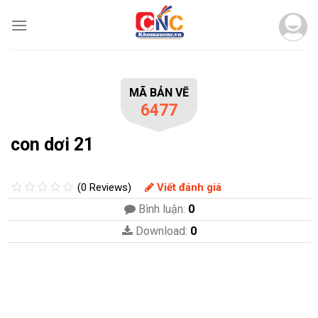
Skip
to
content
MÃ BẢN VẼ
6477
con dơi 21
(0 Reviews)
Viết đánh giá
Bình luận:
0
Download:
0