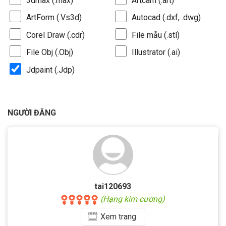
3dmax (.max)
Artcam (.art)
ArtForm (.Vs3d)
Autocad (.dxf, .dwg)
Corel Draw (.cdr)
File mẫu (.stl)
File Obj (.Obj)
Illustrator (.ai)
Jdpaint (.Jdp)
NGƯỜI ĐĂNG
tai120693
(Hạng kim cương)
Xem
trang