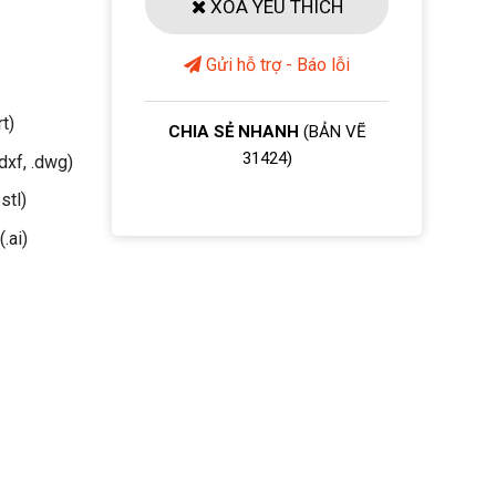
XOÁ YÊU THÍCH
Gửi hỗ trợ - Báo lỗi
rt)
CHIA SẺ NHANH
(BẢN VẼ
31424)
dxf, .dwg)
stl)
(.ai)