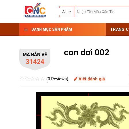
Skip
Search
to
for:
content
DANH MỤC SẢN PHẨM
TRANG C
con dơi 002
MÃ BẢN VẼ
31424
(0 Reviews)
Viết đánh giá