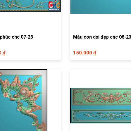
 phúc cnc 07-23
Mẫu con dơi đẹp cnc 08-2
0 ₫
150.000 ₫