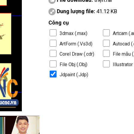
Dung lượng file:
41.12 KB
Công cụ
3dmax (.max)
Artcam (.a
ArtForm (.Vs3d)
Autocad (.
Corel Draw (.cdr)
File mẫu (.
File Obj (.Obj)
Illustrator 
Jdpaint (.Jdp)