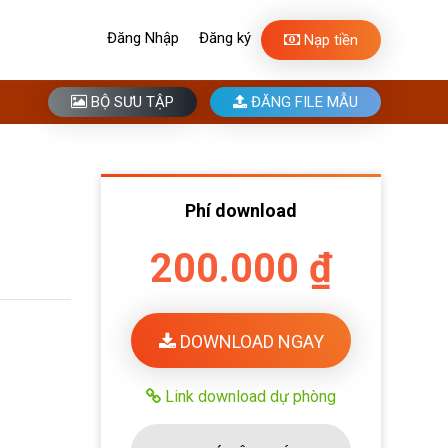
Đăng Nhập
Đăng ký
Nạp tiền
BỘ SƯU TẬP
ĐĂNG FILE MẪU
Phí download
200.000 ₫
DOWNLOAD NGAY
Link download dự phòng