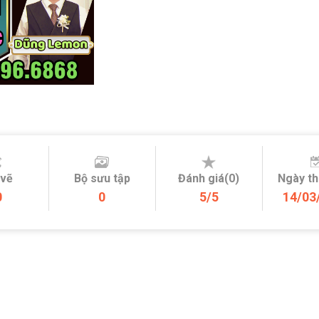
 vẽ
Bộ sưu tập
Đánh giá(0)
Ngày t
0
0
5/5
14/03