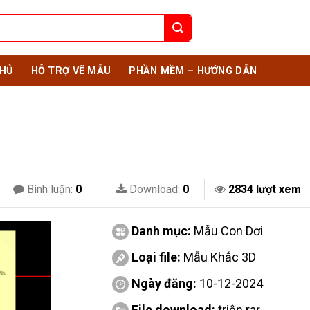
HỦ
HỖ TRỢ VẼ MẪU
PHẦN MỀM – HƯỚNG DẪN
Bình luận:
0
Download:
0
2834 lượt xem
Danh mục:
Mẫu Con Dơi
Loại file:
Mẫu Khắc 3D
Ngày đăng:
10-12-2024
File download:
triện.rar