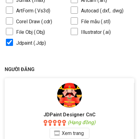
3dmax (.max)
Artcam (.art)
ArtForm (.Vs3d)
Autocad (.dxf, .dwg)
Corel Draw (.cdr)
File mẫu (.stl)
File Obj (.Obj)
Illustrator (.ai)
Jdpaint (.Jdp)
NGƯỜI ĐĂNG
JDPaint Designer CnC
(Hạng đồng)
Xem
trang