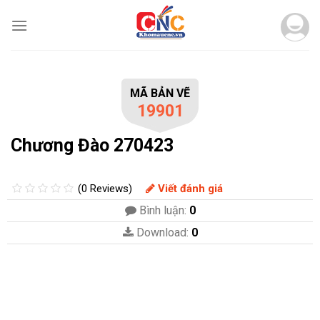
Skip
to
content
MÃ BẢN VẼ
19901
Chương Đào 270423
(0 Reviews)
Viết đánh giá
Bình luận:
0
Download:
0