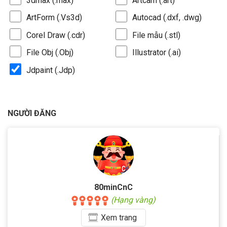
3dmax (.max)
Artcam (.art)
ArtForm (.Vs3d)
Autocad (.dxf, .dwg)
Corel Draw (.cdr)
File mẫu (.stl)
File Obj (.Obj)
Illustrator (.ai)
Jdpaint (.Jdp)
NGƯỜI ĐĂNG
80minCnC
(Hạng vàng)
Xem
trang